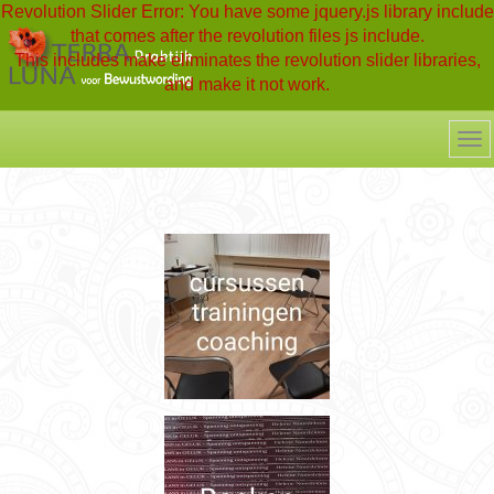
Revolution Slider Error: You have some jquery.js library include
that comes after the revolution files js include.
This includes make eliminates the revolution slider libraries,
and make it not work.
To fix it you can:
1. In the Slider Settings -> Troubleshooting set option:
Put JS
Includes To Body
option to true.
2. Find the double jquery.js include and remove it.