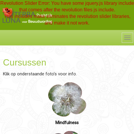
Revolution Slider Error: You have some jquery.js library include
that comes after the revolution files js include.
This includes make eliminates the revolution slider libraries,
and make it not work.
To fix it you can:
1. In the Slider Settings -> Troubleshooting set option:
Put JS
Includes To Body
option to true.
2. Find the double jquery.js include and remove it.
Cursussen
Klik op onderstaande foto’s voor info.
Mindfulness