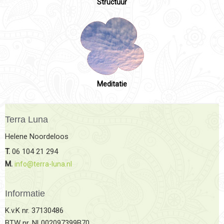
Structuur
Meditatie
Terra Luna
Helene Noordeloos
T.
06 104 21 294
M.
info@terra-luna.nl
Informatie
K.v.K nr. 37130486
BTW nr. NL002097399B70